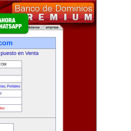
.com
 puesto en Venta
COM
cias
,
Portales
!
tas