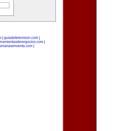
m
|
guiadetelevision.com
|
rramientasdenegocios.com
|
inariasenventa.com
|