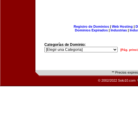
Registro de Dominios
|
Web Hosting
|
D
Dominios Expirados
|
Industrias
|
Indu
Categorías de Dominio:
[Pág. princi
** Precios expre
© 2002/2022 Solo10.com