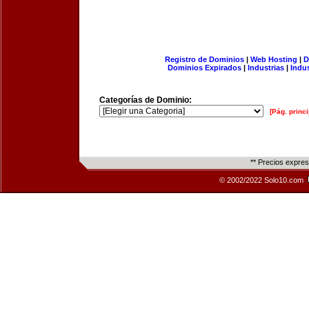
Registro de Dominios
|
Web Hosting
|
D
Dominios Expirados
|
Industrias
|
Indu
Categorías de Dominio:
[Pág. princi
** Precios expre
© 2002/2022 Solo10.com