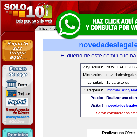
novedadeslegal
El dueño de este dominio lo ha
Mayusculas:
NOVEDADESLEG
Minusculas:
novedadeslegale
Longitud:
16 caracteres
Categorias:
InformaciÃ³n y Not
Precio:
Realizar una ofer
Visitar!
novedadeslegale
Serán consideradas ofer
Realizar una Oferta