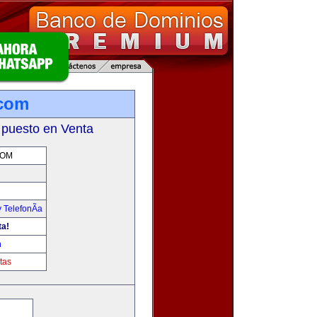
.com
 puesto en Venta
COM
 TelefonÃ­a
ta!
m
tas