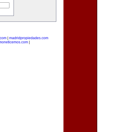
.com
|
madridpropiedades.com
moneticemos.com
|