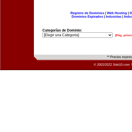
Registro de Dominios
|
Web Hosting
|
D
Dominios Expirados
|
Industrias
|
Indu
Categorías de Dominio:
[Pág. princi
** Precios expre
© 2002/2022 Solo10.com