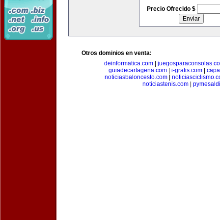
Precio Ofrecido $
Otros dominios en venta:
deinformatica.com
|
juegosparaconsolas.c
guiadecartagena.com
|
i-gratis.com
|
capa
noticiasbaloncesto.com
|
noticiasciclismo.
noticiastenis.com
|
pymesald