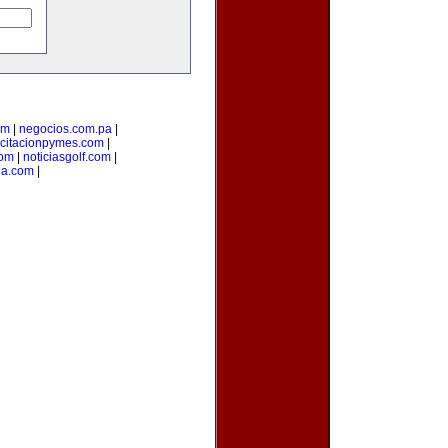
om
|
negocios.com.pa
|
citacionpymes.com
|
com
|
noticiasgolf.com
|
ia.com
|