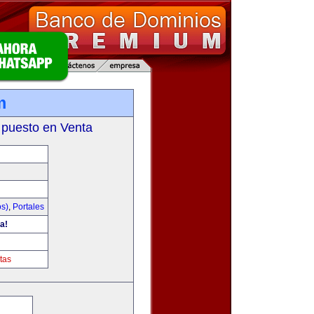
m
 puesto en Venta
os)
,
Portales
a!
tas