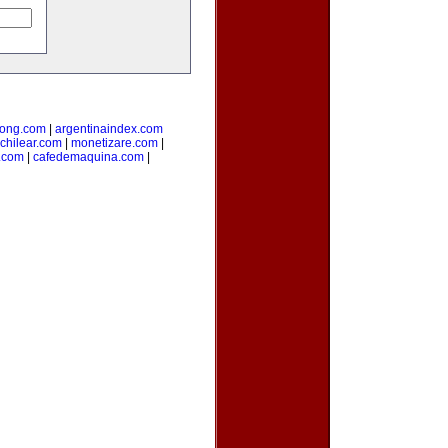
ong.com
|
argentinaindex.com
chilear.com
|
monetizare.com
|
o.com
|
cafedemaquina.com
|