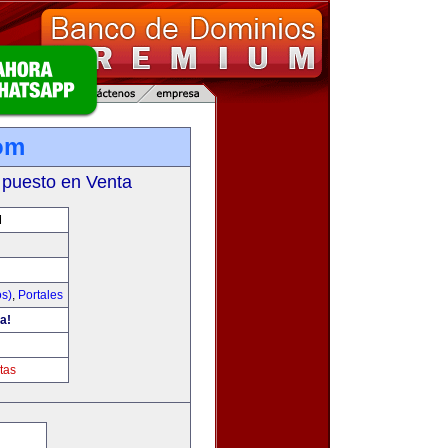
om
 puesto en Venta
M
os)
,
Portales
a!
tas