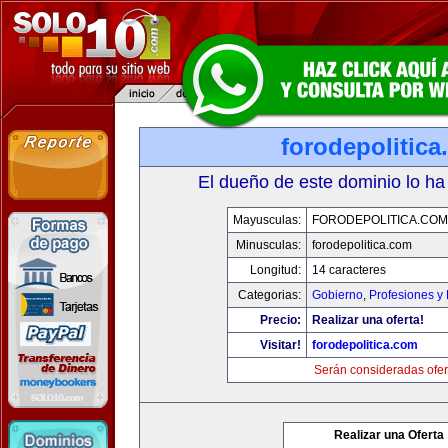
forodepolitic
El dueño de este dominio lo ha
Mayusculas:
FORODEPOLITICA.COM
Minusculas:
forodepolitica.com
Longitud:
14 caracteres
Categorias:
Gobierno
,
Profesiones y
Precio:
Realizar una oferta!
Visitar!
forodepolitica.com
Serán consideradas ofer
Realizar una Oferta