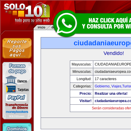
ciudadaniaeurop
Vendido!
Mayusculas:
CIUDADANIAEUROP
Minusculas:
ciudadaniaeuropea.c
Longitud:
17 caracteres
Categorias:
Gobierno
,
Viajes,Turi
Precio:
Realizar una oferta!
Visitar!
ciudadaniaeuropea.c
Serán consideradas ofer