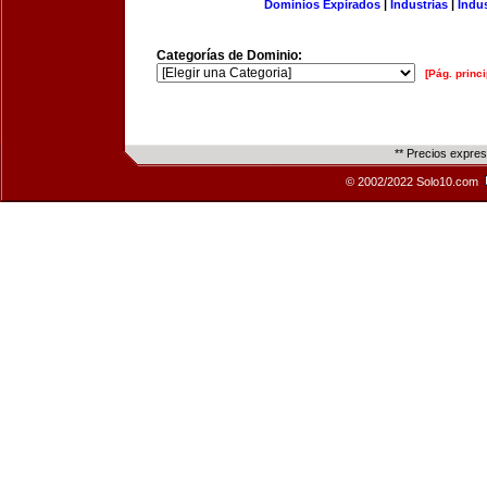
Dominios Expirados
|
Industrias
|
Indu
Categorías de Dominio:
[Pág. princi
** Precios expre
© 2002/2022 Solo10.com