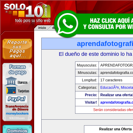
aprendafotograf
El dueño de este dominio lo ha
Mayusculas:
APRENDAFOTOGR
Minusculas:
aprendafotografia.
Longitud:
17 caracteres
Categorias:
EducaciÃ³n
,
Miscela
Precio:
Realizar una oferta
Visitar!
aprendafotografia
Serán consideradas ofer
Realizar una Oferta