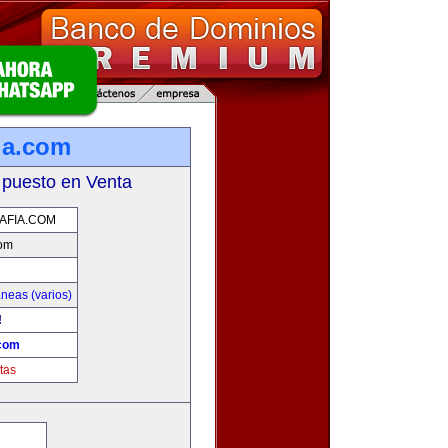
ia.com
 puesto en Venta
AFIA.COM
com
neas (varios)
!
.com
tas