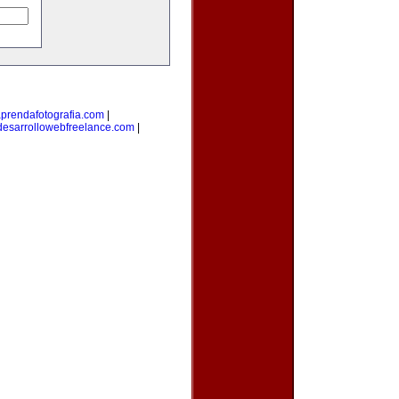
prendafotografia.com
|
desarrollowebfreelance.com
|