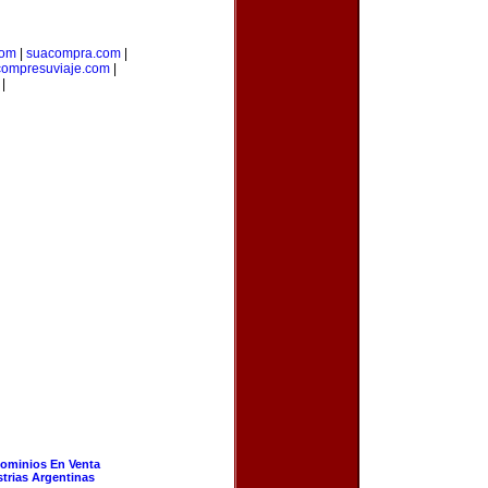
com
|
suacompra.com
|
compresuviaje.com
|
|
ominios En Venta
strias Argentinas