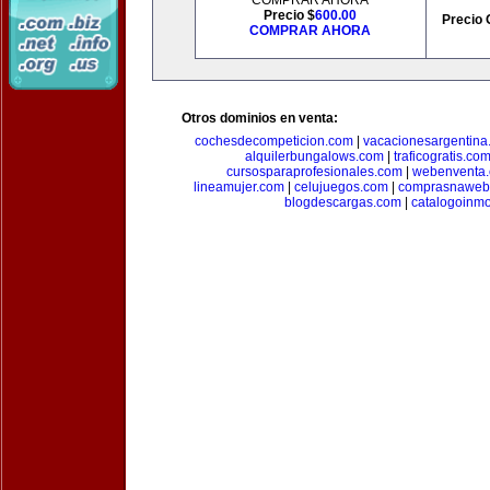
COMPRAR AHORA
Precio $
600.00
Precio 
COMPRAR AHORA
Otros dominios en venta:
cochesdecompeticion.com
|
vacacionesargentina
alquilerbungalows.com
|
traficogratis.co
cursosparaprofesionales.com
|
webenventa
lineamujer.com
|
celujuegos.com
|
comprasnaweb
blogdescargas.com
|
catalogoinmo