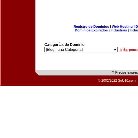
Registro de Dominios
|
Web Hosting
|
D
Dominios Expirados
|
Industrias
|
Indu
Categorías de Dominio:
[Pág. princi
** Precios expre
© 2002/2022 Solo10.com