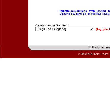
Registro de Dominios
|
Web Hosting
|
D
Dominios Expirados
|
Industrias
|
Indu
Categorías de Dominio:
[Pág. princi
** Precios expre
© 2002/2022 Solo10.com