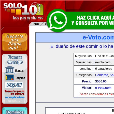
e-Voto.co
El dueño de este dominio lo ha
Mayusculas:
E-VOTO.CO
Minusculas:
e-voto.com
Longitud:
6 caracteres
Categorias:
Gobierno
,
So
Precio:
$550.00
Visitar!
e-voto.com
Serán consideradas ofer
R