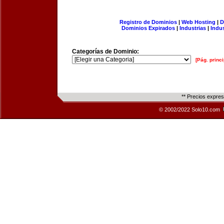
Registro de Dominios
|
Web Hosting
|
D
Dominios Expirados
|
Industrias
|
Indu
Categorías de Dominio:
[Pág. princi
** Precios expre
© 2002/2022 Solo10.com