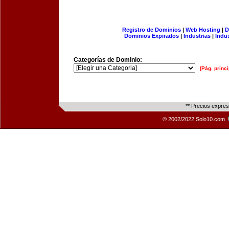
Registro de Dominios
|
Web Hosting
|
D
Dominios Expirados
|
Industrias
|
Indu
Categorías de Dominio:
[Pág. princi
** Precios expre
© 2002/2022 Solo10.com