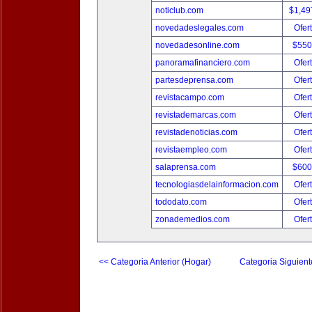
noticlub.com
$1,49
novedadeslegales.com
Ofer
novedadesonline.com
$550
panoramafinanciero.com
Ofer
partesdeprensa.com
Ofer
revistacampo.com
Ofer
revistademarcas.com
Ofer
revistadenoticias.com
Ofer
revistaempleo.com
Ofer
salaprensa.com
$600
tecnologiasdelainformacion.com
Ofer
tododato.com
Ofer
zonademedios.com
Ofer
<< Categoria Anterior (Hogar)
Categoria Siguient