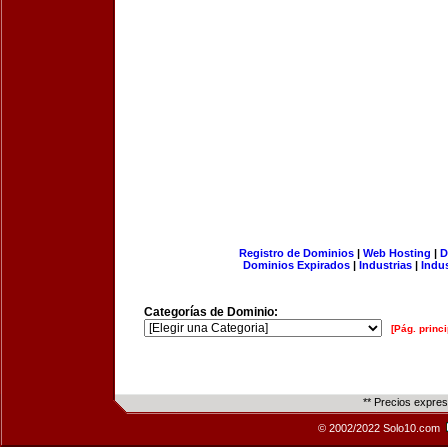
Registro de Dominios
|
Web Hosting
|
D
Dominios Expirados
|
Industrias
|
Indu
Categorías de Dominio:
[Pág. princi
** Precios expre
© 2002/2022 Solo10.com