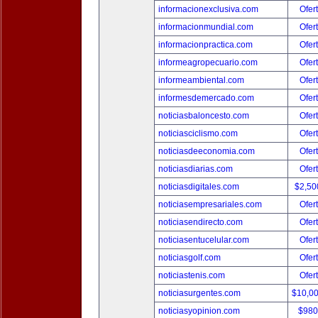
informacionexclusiva.com
Ofer
informacionmundial.com
Ofer
informacionpractica.com
Ofer
informeagropecuario.com
Ofer
informeambiental.com
Ofer
informesdemercado.com
Ofer
noticiasbaloncesto.com
Ofer
noticiasciclismo.com
Ofer
noticiasdeeconomia.com
Ofer
noticiasdiarias.com
Ofer
noticiasdigitales.com
$2,50
noticiasempresariales.com
Ofer
noticiasendirecto.com
Ofer
noticiasentucelular.com
Ofer
noticiasgolf.com
Ofer
noticiastenis.com
Ofer
noticiasurgentes.com
$10,0
noticiasyopinion.com
$980