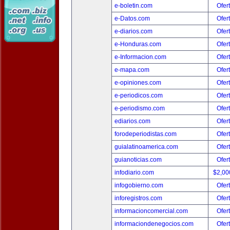
e-boletin.com
Ofer
e-Datos.com
Ofer
e-diarios.com
Ofer
e-Honduras.com
Ofer
e-Informacion.com
Ofer
e-mapa.com
Ofer
e-opiniones.com
Ofer
e-periodicos.com
Ofer
e-periodismo.com
Ofer
ediarios.com
Ofer
forodeperiodistas.com
Ofer
guialatinoamerica.com
Ofer
guianoticias.com
Ofer
infodiario.com
$2,00
infogobierno.com
Ofer
inforegistros.com
Ofer
informacioncomercial.com
Ofer
informaciondenegocios.com
Ofer