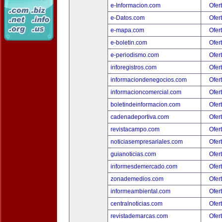
e-Informacion.com
Ofer
e-Datos.com
Ofer
e-mapa.com
Ofer
e-boletin.com
Ofer
e-periodismo.com
Ofer
inforegistros.com
Ofer
informaciondenegocios.com
Ofer
informacioncomercial.com
Ofer
boletindeinformacion.com
Ofer
cadenadeportiva.com
Ofer
revistacampo.com
Ofer
noticiasempresariales.com
Ofer
guianoticias.com
Ofer
informesdemercado.com
Ofer
zonademedios.com
Ofer
informeambiental.com
Ofer
centralnoticias.com
Ofer
revistademarcas.com
Ofer