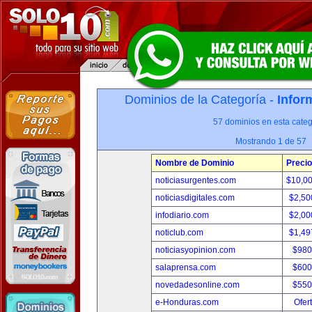
Dominios de la Categoría -
Infor
57 dominios en esta categ
Mostrando 1 de 57
Nombre de Dominio
Precio
noticiasurgentes.com
$10,0
noticiasdigitales.com
$2,50
infodiario.com
$2,00
noticlub.com
$1,49
noticiasyopinion.com
$980
salaprensa.com
$600
novedadesonline.com
$550
e-Honduras.com
Ofer