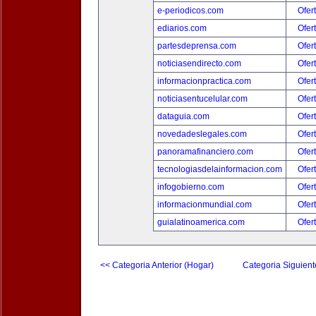
e-periodicos.com
Ofer
ediarios.com
Ofer
partesdeprensa.com
Ofer
noticiasendirecto.com
Ofer
informacionpractica.com
Ofer
noticiasentucelular.com
Ofer
dataguia.com
Ofer
novedadeslegales.com
Ofer
panoramafinanciero.com
Ofer
tecnologiasdelainformacion.com
Ofer
infogobierno.com
Ofer
informacionmundial.com
Ofer
guialatinoamerica.com
Ofer
<< Categoria Anterior (Hogar)
Categoria Siguient