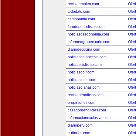
revistaempleo.com
Ofer
tododato.com
Ofer
campoaldia.com
Ofer
forodeperiodistas.com
Ofer
noticiasdeeconomia.com
Ofer
informeagropecuario.com
Ofer
diariodecocina.com
Ofer
noticiasbaloncesto.com
Ofer
noticiasciclismo.com
Ofer
noticiasgolf.com
Ofer
noticiastenis.com
Ofer
noticiasdiarias.com
Ofer
revistadenoticias.com
Ofer
e-opiniones.com
Ofer
cazadordenoticias.com
Ofer
informacionexclusiva.com
Ofer
diarioperu.com
Ofer
e-diarios.com
Ofer