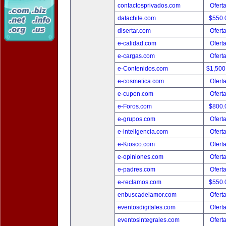
contactosprivados.com
Ofert
datachile.com
$550.
disertar.com
Ofert
e-calidad.com
Ofert
e-cargas.com
Ofert
e-Contenidos.com
$1,500
e-cosmetica.com
Ofert
e-cupon.com
Ofert
e-Foros.com
$800.
e-grupos.com
Ofert
e-inteligencia.com
Ofert
e-Kiosco.com
Ofert
e-opiniones.com
Ofert
e-padres.com
Ofert
e-reclamos.com
$550.
enbuscadelamor.com
Ofert
eventosdigitales.com
Ofert
eventosintegrales.com
Ofert