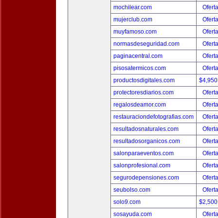
mochilear.com
Ofert
mujerclub.com
Ofert
muyfamoso.com
Ofert
normasdeseguridad.com
Ofert
paginacentral.com
Ofert
pisosatermicos.com
Ofert
productosdigitales.com
$4,950
protectoresdiarios.com
Ofert
regalosdeamor.com
Ofert
restauraciondefotografias.com
Ofert
resultadosnaturales.com
Ofert
resultadosorganicos.com
Ofert
salonparaeventos.com
Ofert
salonprofesional.com
Ofert
segurodepensiones.com
Ofert
seubolso.com
Ofert
solo9.com
$2,500
sosayuda.com
Ofert