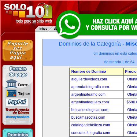
Dominios de la Categoría -
Misc
64 dominios en esta categ
Mostrando 1 de 64
Nombre de Dominio
Precio
alquilerdevideos.com
Ofert
aprendafotografia.com
Ofert
argentinateamo.com
Ofert
argentinatequiero.com
$590.
bolsasecologicas.com
Ofert
buscamascotas.com
Ofert
catalogodebelleza.com
Ofert
concursofotografia.com
Ofert