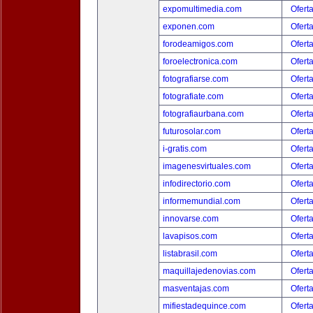
expomultimedia.com
Ofert
exponen.com
Ofert
forodeamigos.com
Ofert
foroelectronica.com
Ofert
fotografiarse.com
Ofert
fotografiate.com
Ofert
fotografiaurbana.com
Ofert
futurosolar.com
Ofert
i-gratis.com
Ofert
imagenesvirtuales.com
Ofert
infodirectorio.com
Ofert
informemundial.com
Ofert
innovarse.com
Ofert
lavapisos.com
Ofert
listabrasil.com
Ofert
maquillajedenovias.com
Ofert
masventajas.com
Ofert
mifiestadequince.com
Ofert