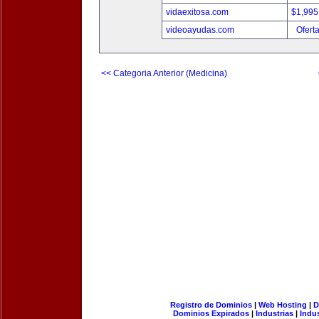
vidaexitosa.com
$1,995
videoayudas.com
Ofert
<< Categoria Anterior (Medicina)
Registro de Dominios
|
Web Hosting
|
D
Dominios Expirados
|
Industrias
|
Indu